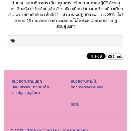
สับซอย รสชาติอาหาร เป็นเมนูในการเตรียมสอบภาคปฏิบัติ ข้าวหมู
แกงเลียงกุ้ง ยำวุ้นเส้นหมูสับ ข้าวเหนียวเปียกลำใย และข้าวเหนียวเปียก
ข้าวโพด ให้กับนักศึกษา ชั้นปีที่ 3 – 4 ณ ห้องปฏิบัติการอาหาร 2513 ชั้น 1
อาคาร 25 คณะวิทยาศาสตร์และเทคโนโลยี มหาวิทยาลัยราชภัฏ
สวนสุนันทา
Email
หน่วยงานภายนอก
หน่วยงานภายใน
มัธยมสาธิตมหาวิทยาลัย
กองบริหารงานบุคคล
ราชภัฎสวนสุนันทา
มอก.
© 2012 - 2016 มหาวิทยาลัยราชภัฏสวนสุนันทา