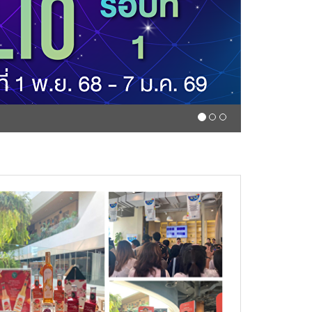
คณะวิทยาศาสตร์และเทคโน