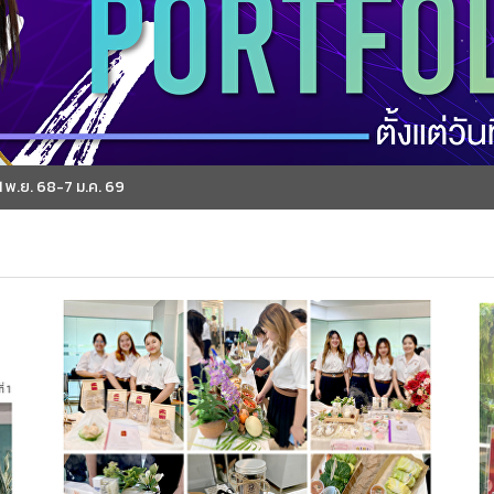
7 ม.ค. 69