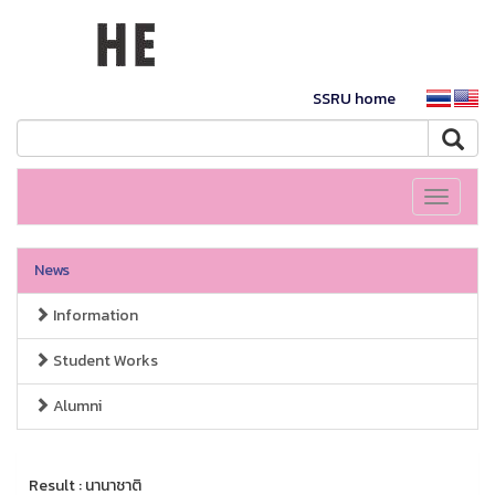
SSRU home
Toggle
navigati
News
Information
Student Works
Alumni
Result : นานาชาติ